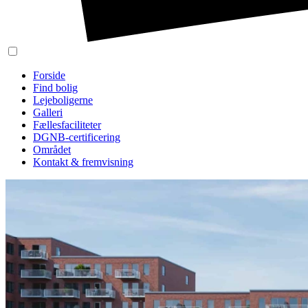
Forside
Find bolig
Lejeboligerne
Galleri
Fællesfaciliteter
DGNB-certificering
Området
Kontakt & fremvisning