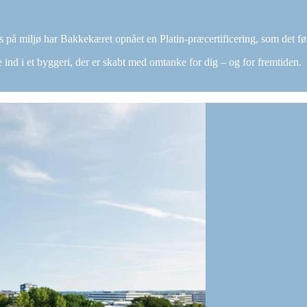
s på miljø har Bakkekæret opnået en Platin-præcertificering, som det fø
tte ind i et byggeri, der er skabt med omtanke for dig – og for fremtiden.