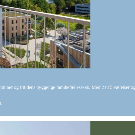
s rutiner og fritidens hyggelige familiefællesskab. Med 2 til 5 værelser og 
n.