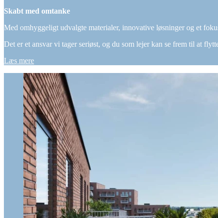
Skabt med omtanke
Med omhyggeligt udvalgte materialer, innovative løsninger og et foku
Det er et ansvar vi tager seriøst, og du som lejer kan se frem til at fly
Læs mere