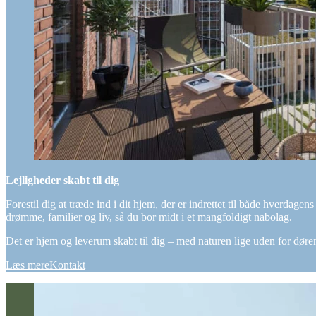
Lejligheder skabt til dig
Forestil dig at træde ind i dit hjem, der er indrettet til både hverdagen
drømme, familier og liv, så du bor midt i et mangfoldigt nabolag.
Det er hjem og leverum skabt til dig – med naturen lige uden for døre
Læs mere
Kontakt