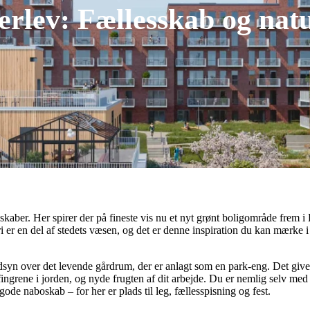
erlev: Fællesskab og nat
esskaber. Her spirer der på fineste vis nu et nyt grønt boligområde frem 
i er en del af stedets væsen, og det er denne inspiration du kan mærke 
 udsyn over det levende gårdrum, der er anlagt som en park-eng. Det give
ingrene i jorden, og nyde frugten af dit arbejde. Du er nemlig selv med t
gode naboskab – for her er plads til leg, fællesspisning og fest.